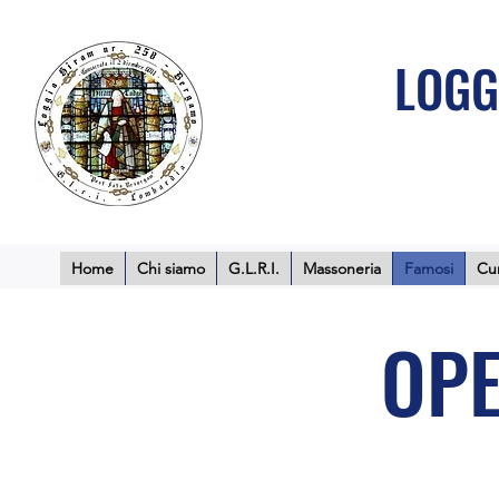
LOGG
Home
Chi siamo
G.L.R.I.
Massoneria
Famosi
Cur
OPE