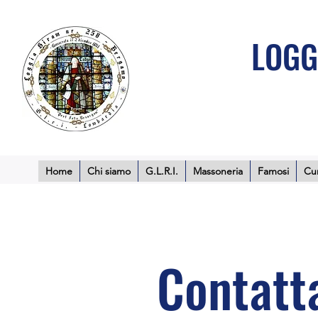
LOGG
Home
Chi siamo
G.L.R.I.
Massoneria
Famosi
Cur
Contatta