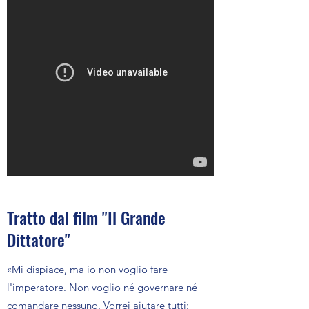
Tratto dal film "Il Grande
Dittatore"
«Mi dispiace, ma io non voglio fare
l'imperatore. Non voglio né governare né
comandare nessuno. Vorrei aiutare tutti: