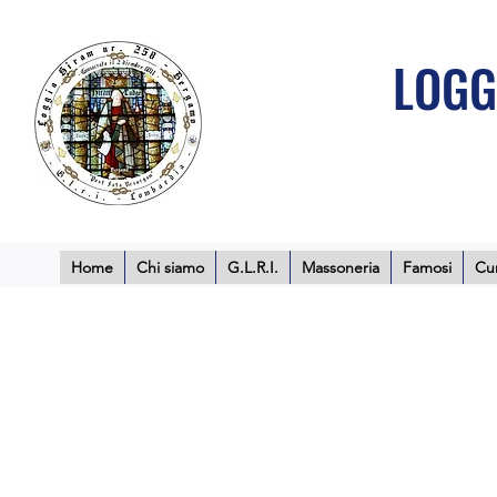
LOGG
Home
Chi siamo
G.L.R.I.
Massoneria
Famosi
Cur