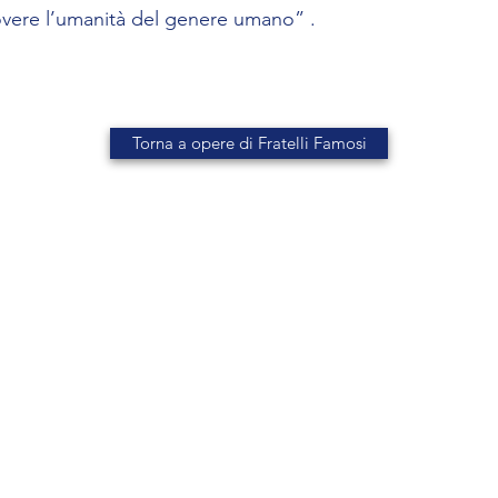
overe l’umanità del genere umano” .
Torna a opere di Fratelli Famosi
©2021 Associazione Culturale Cinabro Hiram - C.F. 98165910179