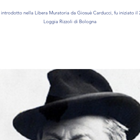
introdotto nella Libera Muratoria da Giosuè Carducci, fu iniziato il
Loggia Rizzoli di Bologna