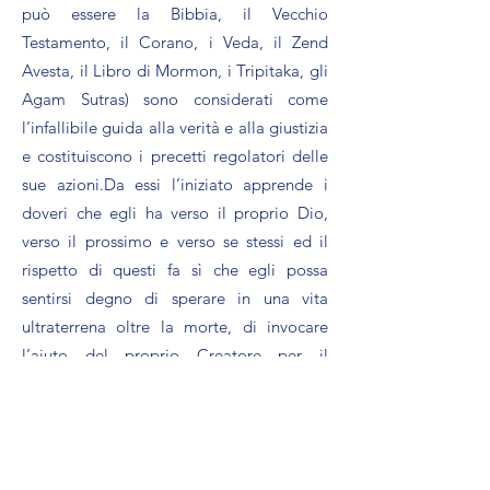
può essere la Bibbia, il Vecchio
Testamento, il Corano, i Veda, il Zend
Avesta, il Libro di Mormon, i Tripitaka, gli
Agam Sutras) sono considerati come
l’infallibile guida alla verità e alla giustizia
e costituiscono i precetti regolatori delle
sue azioni.Da essi l’iniziato apprende i
doveri che egli ha verso il proprio Dio,
verso il prossimo e verso se stessi ed il
rispetto di questi fa sì che egli possa
sentirsi degno di sperare in una vita
ultraterrena oltre la morte, di invocare
l’aiuto del proprio Creatore per il
compimento di ogni giusta azione ed
innalzare verso di Lui lo sguardo in ogni
difficoltà, per ottenerne consolazione e
protezione.Tali principi costituiscono