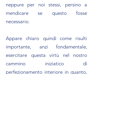
neppure per noi stessi, persino a
mendicare se questo fosse
necessario.
Appare chiaro quindi come risulti
importante, anzi fondamentale,
esercitare questa virtù nel nostro
cammino iniziatico di
perfezionamento interiore in quanto,
per dirla con le parole di Padre Pio,
“la carità è la regina delle virtù: come
le perle sono tenute insieme dal filo,
così le virtù lo sono dalla carità”.
Per terminare giusto due spunti di