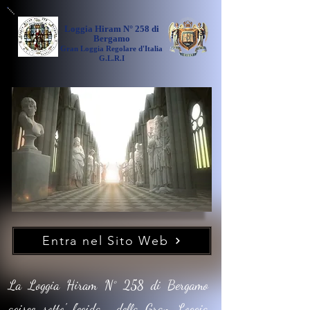
Loggia Hiram N° 258 di
Bergamo
Gran Loggia Regolare d'Italia
G.L.R.I
Entra nel Sito Web
La Loggia Hiram N° 258 di Bergamo
agisce sotto' l'egida della Gran Loggia